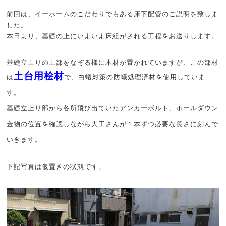
前回は、イーホームのこだわりでもある床下配管のご説明を致しま
した。
本日より、基礎の上にいよいよ床組がされる工程をお送りします。
基礎立上りの上部をなぞる様に木材が置かれていますが、この部材
土台用桧材
は
で、白蟻対策の防蟻処理済材を使用していま
す。
基礎立上り部から各所飛び出ていたアンカーボルト、ホールダウン
金物の位置を確認しながら大工さんが１本ずつ必要な長さに刻んで
いきます。
下記写真は仮置きの状態です。