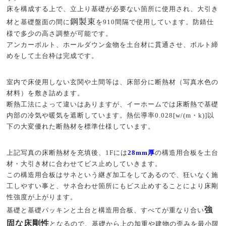
床を構成する上で、立上り基礎が必要ない箇所に使用され、大引き
鋼製束
材と基礎盤面の間に
を910間隔で使用しています。防錆仕
様で多少の高さ調整が可能です。
アンカーボルト、ホールダウン金物を土台材に貫通させ、ボルト締
めをして土台枠は完成です。
室内で床使用しない玄関や土間等は、床部分に断熱材（写真水色の
材料）を敷き詰めます。
断熱工法によって違いはありますが、イーホームでは床断熱で基礎
内部の冷気や暖気を遮断しています。熱伝導率0.028[w/(m・k)]以
下の大変優れた断熱材を標準仕様しています。
上記写真の床断熱材を充填後、1Fには
28mm厚
の構造用合板を土台
材・大引き材に合わせてビス止めしていきます。
この構造用合板はサネという継ぎ加工をしてあるので、狂いなく施
工しやすい事と、サネ合わせ箇所にもビス止めすることにより床剛
性強度が上がります。
強
基礎と基礎パッキンと土台と構造用合板、すべてが重なり合い
固な床剛性
となるので、基礎から上の加重や建物の歪みを最小限