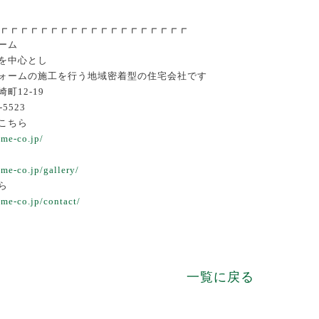
┏┏┏┏┏┏┏┏┏┏┏┏┏┏┏┏┏┏┏
ーム
を中心とし
ォームの施工を行う地域密着型の住宅会社です
町12-19
-5523
こちら
ome-co.jp/
me-co.jp/gallery/
ら
me-co.jp/contact/
一覧に戻る