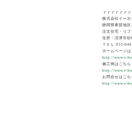
┏┏┏┏┏┏┏
株式会社イーホ
静岡県東部地区
注文住宅・リフ
住所：沼津市杉崎
ＴＥＬ:055-946
ホームページは
http://www.e-h
施工例はこちら
http://www.e-ho
お問合せはこち
http://www.e-ho