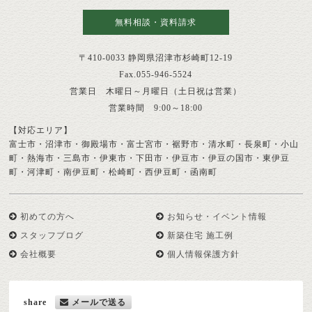
無料相談・資料請求
〒410-0033 静岡県沼津市杉崎町12-19
Fax.055-946-5524
営業日 木曜日～月曜日（土日祝は営業）
営業時間 9:00～18:00
【対応エリア】
富士市・沼津市・御殿場市・富士宮市・裾野市・清水町・長泉町・小山
町・熱海市・三島市・伊東市・下田市・伊豆市・伊豆の国市・東伊豆
町・河津町・南伊豆町・松崎町・西伊豆町・函南町
初めての方へ
お知らせ・イベント情報
スタッフブログ
新築住宅 施工例
会社概要
個人情報保護方針
share
メールで送る